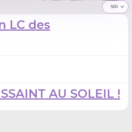
Afficher #
on LC des
SAINT AU SOLEIL !