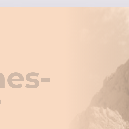
es-
?