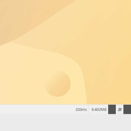
320ms
9.402MB