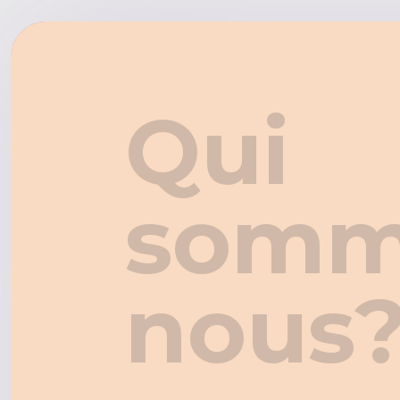
Qui
somm
nous