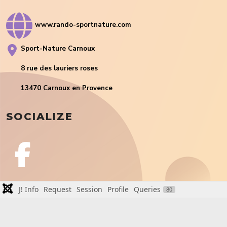
www.rando-sportnature.com
Sport-Nature Carnoux
8 rue des lauriers roses
13470 Carnoux en Provence
SOCIALIZE
J! Info
Request
Session
Profile
Queries
80