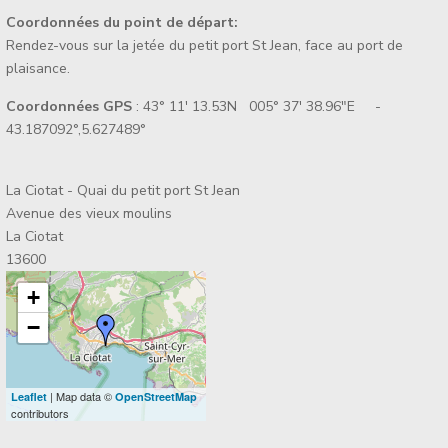
Coordonnées du point de départ:
Rendez-vous sur la jetée du petit port St Jean, face au port de
plaisance.
Coordonnées GPS
: 43° 11' 13.53N 005° 37' 38.96"E -
43.187092°,5.627489°
La Ciotat - Quai du petit port St Jean
Avenue des vieux moulins
La Ciotat
13600
+
−
| Map data ©
Leaflet
OpenStreetMap
contributors