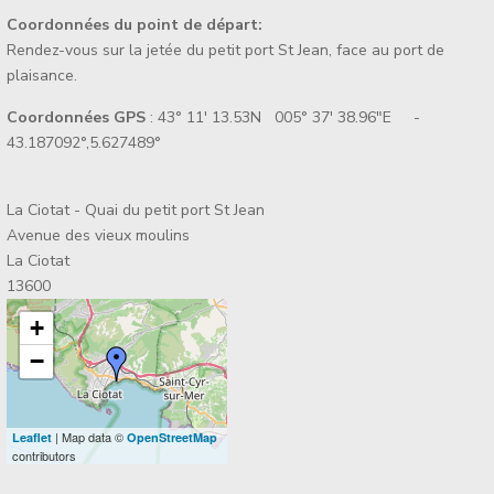
Coordonnées du point de départ:
Rendez-vous sur la jetée du petit port St Jean, face au port de
plaisance.
Coordonnées GPS
: 43° 11' 13.53N 005° 37' 38.96"E -
43.187092°,5.627489°
La Ciotat - Quai du petit port St Jean
Avenue des vieux moulins
La Ciotat
13600
+
−
| Map data ©
Leaflet
OpenStreetMap
contributors