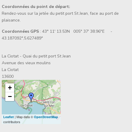
Coordonnées du point de départ:
Rendez-vous sur la jetée du petit port St Jean, face au port de
plaisance.
Coordonnées GPS
: 43° 11' 13.53N 005° 37' 38.96"E -
43.187092°,5.627489°
La Ciotat - Quai du petit port St Jean
Avenue des vieux moulins
La Ciotat
13600
+
−
| Map data ©
Leaflet
OpenStreetMap
contributors