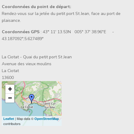
Coordonnées du point de départ:
Rendez-vous sur la jetée du petit port St Jean, face au port de
plaisance.
Coordonnées GPS
: 43° 11' 13.53N 005° 37' 38.96"E -
43.187092°,5.627489°
La Ciotat - Quai du petit port St Jean
Avenue des vieux moulins
La Ciotat
13600
+
−
| Map data ©
Leaflet
OpenStreetMap
contributors