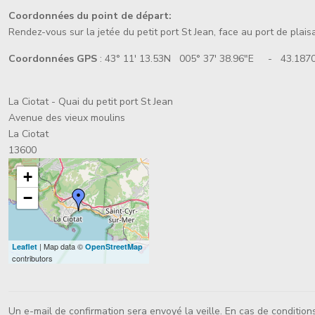
Coordonnées du point de départ:
Rendez-vous sur la jetée du petit port St Jean, face au port de plais
Coordonnées GPS
: 43° 11' 13.53N 005° 37' 38.96"E - 43.1870
La Ciotat - Quai du petit port St Jean
Avenue des vieux moulins
La Ciotat
13600
+
−
| Map data ©
Leaflet
OpenStreetMap
contributors
Un e-mail de confirmation sera envoyé la veille. En cas de condition