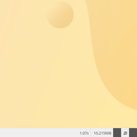
1.07s
10.215MB