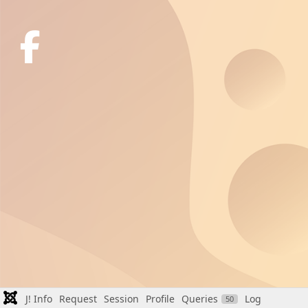
J! Info
Request
Session
Profile
Queries
Log
50