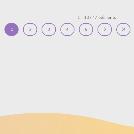
1 - 10 / 47 éléments
1
2
3
4
5