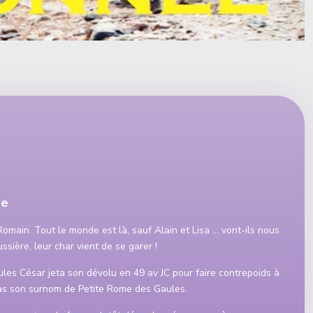
ue
omain. Tout le monde est là, sauf Alain et Lisa … vont-ils nous
ussière, leur char vient de se garer !
 Jules César jeta son dévolu en 49 av JC pour faire contrepoids à
pas son surnom de Petite Rome des Gaules.