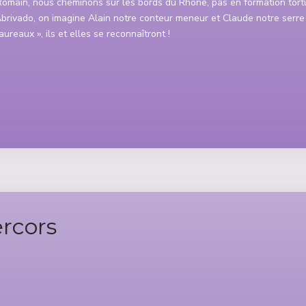
Romain, nous cheminons sur les bords du Rhône, pas en formation tor
rivado, on imagine Alain notre conteur meneur et Claude notre serre f
aureaux », ils et elles se reconnaîtront !
rcors