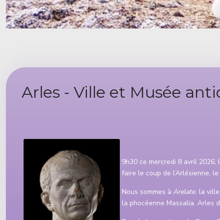
Arles - Ville et Musée ant
Détails
9h30 ce mercredi 8 avril 2026, 
faire le coup de l’Arlésienne, l
Nous sommes à
Arelate
, la vil
la phocéenne Massalia. Arles d