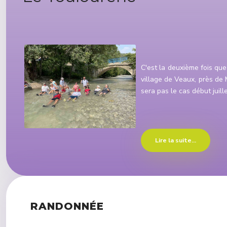
Détails
C'est la deuxième fois que
village de Veaux, près de M
sera pas le cas début juil
Lire la suite...
RANDONNÉE