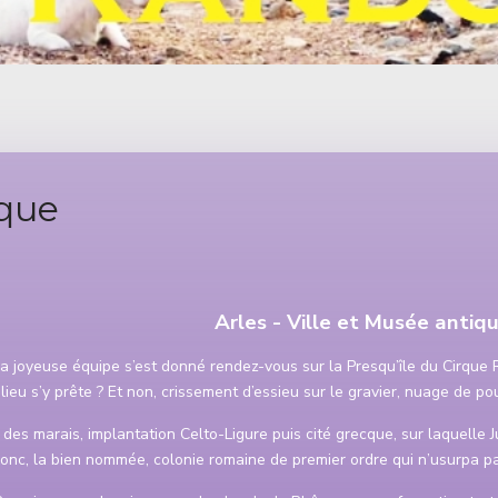
ique
Arles - Ville et Musée antiq
la joyeuse équipe s’est donné rendez-vous sur la Presqu’île du Cirque R
e lieu s’y prête ? Et non, crissement d’essieu sur le gravier, nuage de po
le des marais, implantation Celto-Ligure puis cité grecque, sur laquelle
onc, la bien nommée, colonie romaine de premier ordre qui n’usurpa 