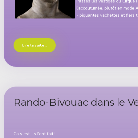
Passés les vestiges du Cirque 
l’accoutumée, plutôt en mode Ab
« piquantes vachettes et fiers t
Lire la suite...
Rando-Bivouac dans le Ve
Détails
Ca y est, ils l'ont fait !