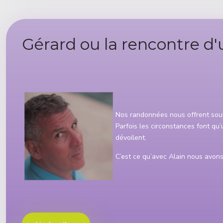
Gérard ou la rencontre d'
Détails
Nos randonnées nous offrent souv
Parfois les circonstances font qu
dévoilent.
C’est ce qu’avec Alain nous avon