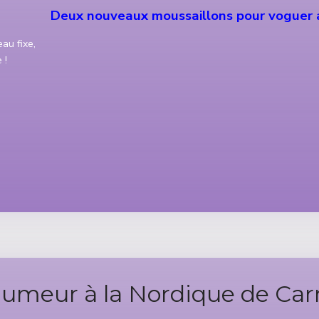
Deux nouveaux moussaillons pour voguer a
eau fixe,
 !
humeur à la Nordique de Ca