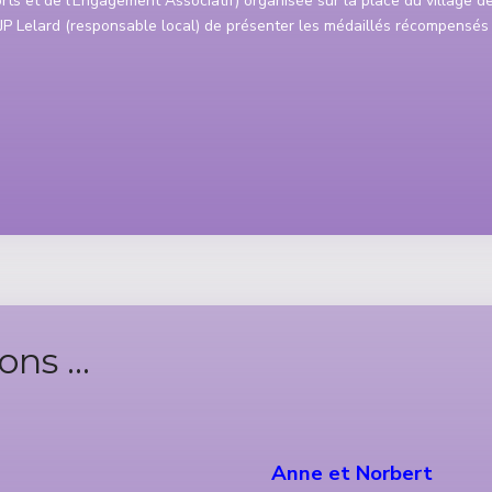
rts et de l’Engagement Associatif) organisée sur la place du village d
 JP Lelard (responsable local) de présenter les médaillés récompensés
ns ...
Anne et Norbert