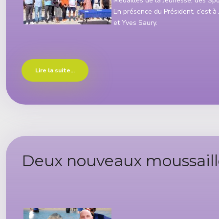
Médaillés de la Jeunesse, des Spo
En présence du Président, c’est à
et Yves Saury.
Lire la suite...
Deux nouveaux moussaillo
Détails