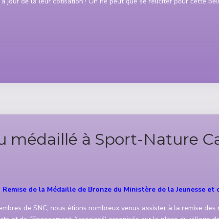
 jour de la leur cotisation ! On ne peut que se féliciter pour cette bell
u médaillé à Sport-Nature C
Remise de la Médaille de Bronze du Ministère de la Jeunesse et 
mbres de SNC, nous étions nombreux venus assister à la remise des m