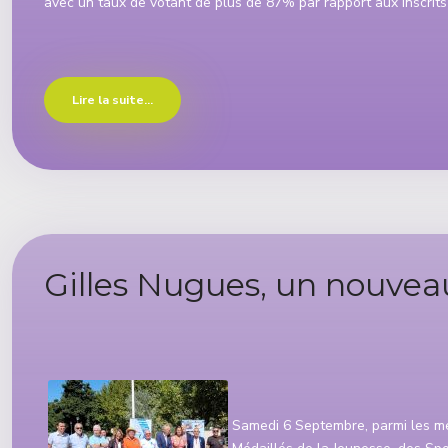
avec un taux de votant de plus de 87% par rapport aux inscrits à
Lire la suite...
Gilles Nugues, un nouvea
Détails
Samedi 6 Septembre, parmi les me