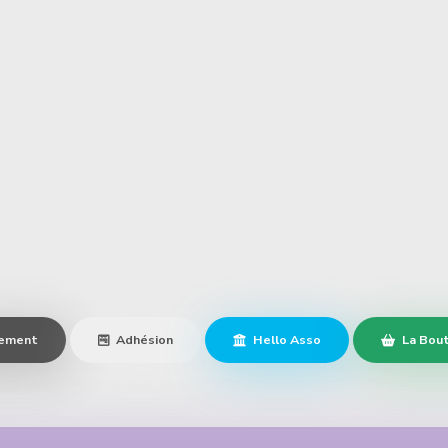
ement
Adhésion
Hello Asso
La Bout