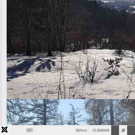
385ms
10.896MB
57