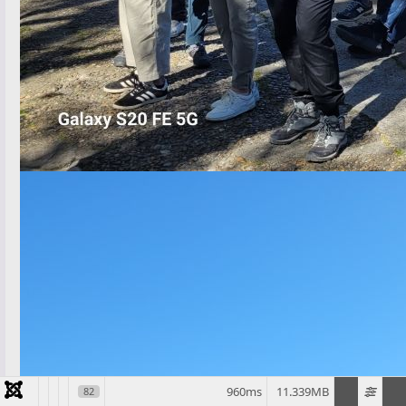
960ms
11.339MB
82