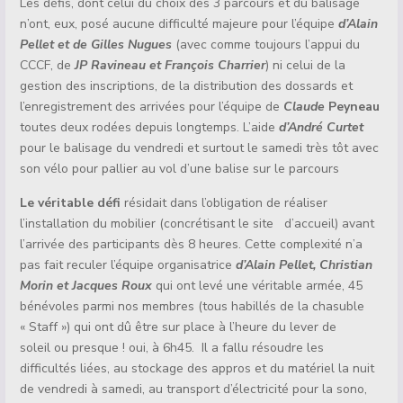
Les défis, dont celui du choix des 3 parcours et du balisage
n’ont, eux, posé aucune difficulté majeure pour l’équipe
d’Alain
Pellet et de Gilles Nugues
(avec comme toujours l’appui
du
CCCF, de
JP Ravineau et François Charrier
) ni celui de la
gestion des inscriptions, de la distribution des dossards et
l’enregistrement des arrivées pour l’équipe de
Claude
Peyneau
toutes deux rodées depuis longtemps. L’aide
d’André Curtet
pour le balisage du vendredi et surtout le samedi très tôt avec
son vélo pour pallier au vol d’une balise sur le parcours
Le véritable défi
résidait dans l’obligation de réaliser
l’installation du mobilier (concrétisant le site d’accueil) avant
l’arrivée des participants dès 8 heures. Cette complexité n’a
pas fait reculer l’équipe organisatrice
d’Alain Pellet, Christian
Morin et Jacques
Roux
qui ont levé une véritable armée, 45
bénévoles parmi nos membres (tous habillés de la chasuble
« Staff ») qui ont dû être sur place à l’heure du lever de
soleil ou presque ! oui, à 6h45. Il a fallu résoudre les
difficultés liées, au stockage des appros et du matériel la nuit
de vendredi à samedi, au transport d’électricité pour la sono,