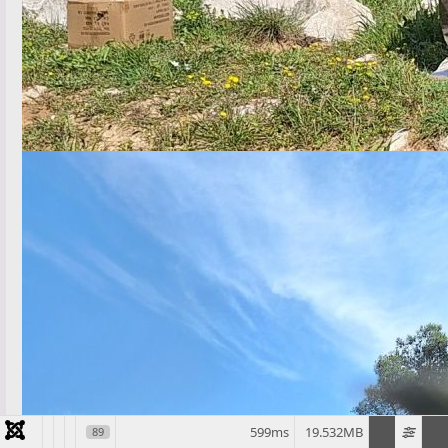
599ms
19.532MB
89