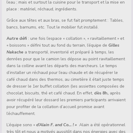
l’eau ; mais et surtout la cuisine pour le transport et la mise en
place : matériel, réchaud, ingrédients.
Grâce aux têtes et aux bras, se fut fait promptement : Tables,
bancs, barnums, etc. Tout le mobilier fut installé.
Autre défi
: une fois l’espace « collation », « ravitaillement » et
« boissons » défini tout au fond du terrain, l’équipe de
Gilles
Nakache
a transporté, inventorié et préparé à temps, les
denrées pour que le camion les dépose au point ravitaillement
dans la colline avant les départs des marcheurs. Le temps
d’installer un réchaud pour l’eau chaude et de récupérer le
café chaud dans des thermos, au cimetière il était juste temps
de dresser le 1er buffet collation (les assiettes composées de
chocolat, biscuits, thé et café chaud. En effet,
dès 8h,
après
avoir récupéré leur dossard les premiers participants arrivaient
pour profiter de la collation d’accueil promise avant
l’échauffement.
L’équipe sono «
d’Alain F. and Co… ! »
Alain a été opérationnel
très tôt et nous a motivés aussitôt dans nos énergies avec des