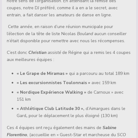
notre sens de l’organisation. En attendant la remise des
coupes, notre DJ préféré, comme il a en a le secret, avec
entrain, a fait danser les amateurs de danse en ligne.
Cette année, en raison d’une réunion municipale pour
l’élection de la tête de liste Nicolas
Bouland
aucun conseiller
n’était disponible pour remettre avec nous les récompenses.
C’est donc
Christian
assisté
de Régine
qui a remis les 4 coupes
aux meilleures équipes :
« Le Grape de Miramas »
qui a parcouru au total 189 km
« Les excursionnistes Toulonnais »
avec 159 km
« Nordique Expérience Walking »
de Carnoux » avec
151 km
« Athlétique Club Latitude 30 »,
d’Aimargues dans le
Gard
,
pour le déplacement le plus éloigné (130 km)
Ces 4 équipes ont reçu également des mains de
Sabine
Florentino
, (accueillie en « Guest-Star et marcheuse du
SCO