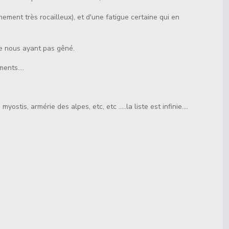
ment très rocailleux), et d'une fatigue certaine qui en
ne nous ayant pas gêné.
ents....
tis, armérie des alpes, etc, etc .....la liste est infinie....