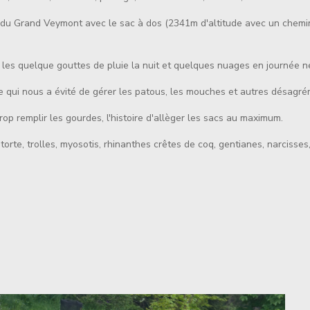
n du Grand Veymont avec le sac à dos (2341m d'altitude avec un chemine
id, les quelque gouttes de pluie la nuit et quelques nuages en journée 
 qui nous a évité de gérer les patous, les mouches et autres désagrém
rop remplir les gourdes, l'histoire d'allèger les sacs au maximum.
te, trolles, myosotis, rhinanthes crêtes de coq, gentianes, narcisses, myos