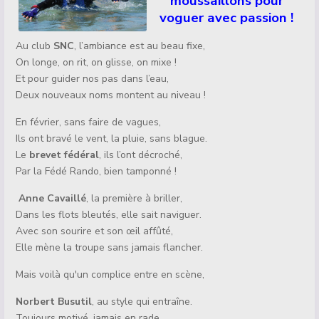
moussaillons pour
voguer avec passion !
Au club
SNC
, l’ambiance est au beau fixe,
On longe, on rit, on glisse, on mixe !
Et pour guider nos pas dans l’eau,
Deux nouveaux noms montent au niveau !
En février, sans faire de vagues,
Ils ont bravé le vent, la pluie, sans blague.
Le
brevet fédéral
, ils l’ont décroché,
Par la Fédé Rando, bien tamponné !
Anne Cavaillé
, la première à briller,
Dans les flots bleutés, elle sait naviguer.
Avec son sourire et son œil affûté,
Elle mène la troupe sans jamais flancher.
Mais voilà qu'un complice entre en scène,
Norbert Busutil
, au style qui entraîne.
Toujours motivé, jamais en rade,