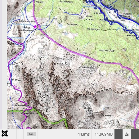
443ms
11.969MB
146