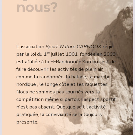
nous?
L’association
Sport-Nature CARNOUX
régie
er
par la loi du 1
juillet 1901, fondée e
n 2009
est affiliée à la FFRandonnée.Son but est de
faire découvrir les activités de plein air
comme la randonnée, la balade, la marche
nordique , le longe côte et les raquettes.
Nous ne sommes pas tournés vers la
compétition même si parfois l'aspect sportif
n'est pas absent. Quelque soit l'activité
pratiquée, la convivialité sera toujours
présente.